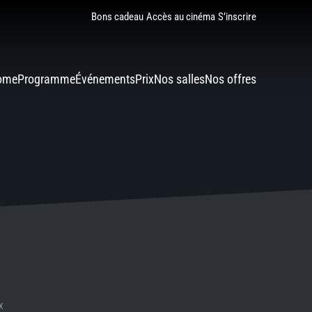
Bons cadeau
Accès au cinéma
S’inscrire
ome
Programme
Événements
Prix
Nos salles
Nos offres
X