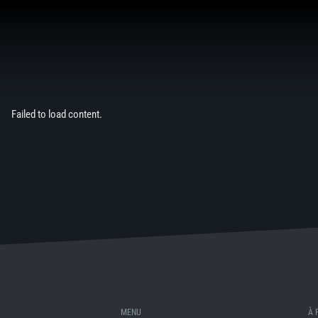
Aller
au
contenu
Failed to load content.
MENU
À 