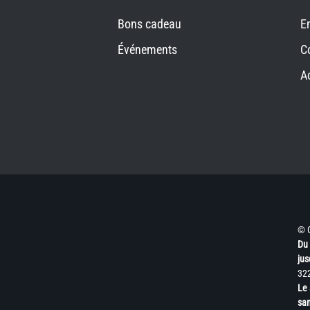
Bons cadeau
E
Événements
C
A
© 
Du 
jus
32
Le 
sam