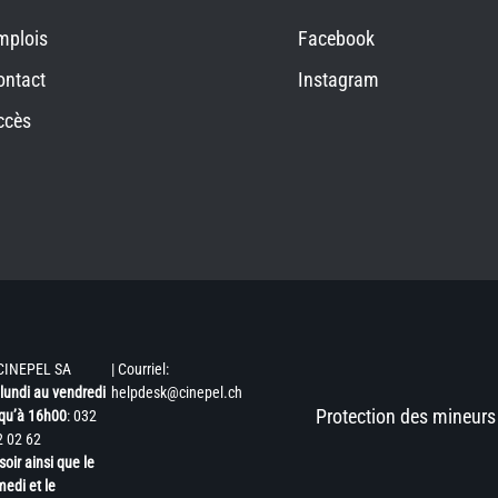
mplois
Facebook
ontact
Instagram
ccès
CINEPEL SA
| Courriel:
lundi au vendredi
helpdesk@cinepel.ch
Protection des mineurs
qu’à 16h00
: 032
2 02 62
soir ainsi que le
edi et le