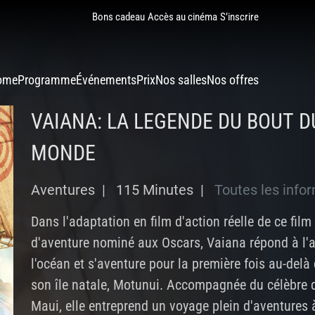
Bons cadeau
Accès au cinéma
S’inscrire
ome
Programme
Événements
Prix
Nos salles
Nos offres
VAIANA: LA LEGENDE DU BOUT D
MONDE
Aventures |
115 Minutes |
Toutes les info
Dans l'adaptation en film d'action réelle de ce fil
d'aventure nominé aux Oscars, Vaiana répond à l'
l'océan et s'aventure pour la première fois au-delà 
son île natale, Motunui. Accompagnée du célèbre 
Maui, elle entreprend un voyage plein d'aventures à