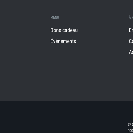
MENU
À 
Bons cadeau
E
Événements
C
A
© 
900