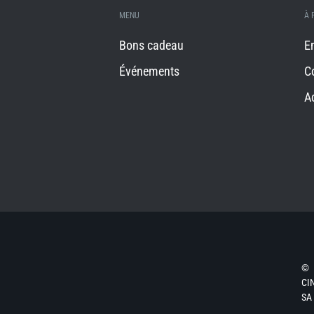
MENU
À 
Bons cadeau
E
Événements
C
A
©
CI
SA