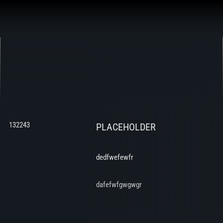
Aller
au
contenu
132243
PLACEHOLDER
dedfwefewfr
dafefwfgwgwgr