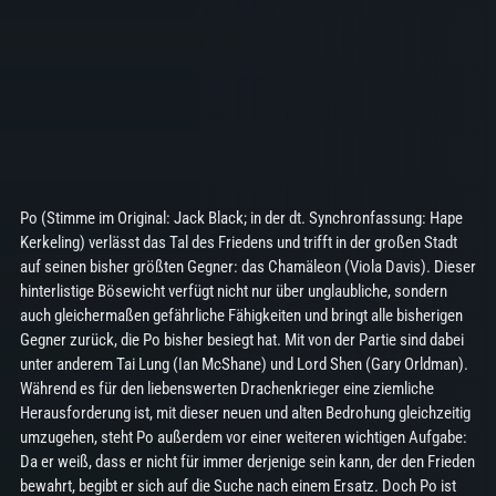
Po (Stimme im Original: Jack Black; in der dt. Synchronfassung: Hape
Kerkeling) verlässt das Tal des Friedens und trifft in der großen Stadt
auf seinen bisher größten Gegner: das Chamäleon (Viola Davis). Dieser
hinterlistige Bösewicht verfügt nicht nur über unglaubliche, sondern
auch gleichermaßen gefährliche Fähigkeiten und bringt alle bisherigen
Gegner zurück, die Po bisher besiegt hat. Mit von der Partie sind dabei
unter anderem Tai Lung (Ian McShane) und Lord Shen (Gary Orldman).
Während es für den liebenswerten Drachenkrieger eine ziemliche
Herausforderung ist, mit dieser neuen und alten Bedrohung gleichzeitig
umzugehen, steht Po außerdem vor einer weiteren wichtigen Aufgabe:
Da er weiß, dass er nicht für immer derjenige sein kann, der den Frieden
bewahrt, begibt er sich auf die Suche nach einem Ersatz. Doch Po ist