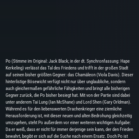
Po (Stimme im Original: Jack Black; in der dt. Synchronfassung: Hape
Kerkeling) verlässt das Tal des Friedens und trifft in der großen Stadt
auf seinen bisher größten Gegner: das Chamäleon (Viola Davis). Dieser
hinterlistige Bösewicht verfügt nicht nur über unglaubliche, sondern
auch gleichermaßen gefährliche Fähigkeiten und bringt alle bisherigen
Gegner zurück, die Po bisher besiegt hat. Mit von der Partie sind dabei
unter anderem Tai Lung (Ian McShane) und Lord Shen (Gary Orldman).
Während es für den liebenswerten Drachenkrieger eine ziemliche
Herausforderung ist, mit dieser neuen und alten Bedrohung gleichzeitig
umzugehen, steht Po außerdem vor einer weiteren wichtigen Aufgabe:
Da er weiß, dass er nicht für immer derjenige sein kann, der den Frieden
bewahrt, begibt er sich auf die Suche nach einem Ersatz. Doch Po ist