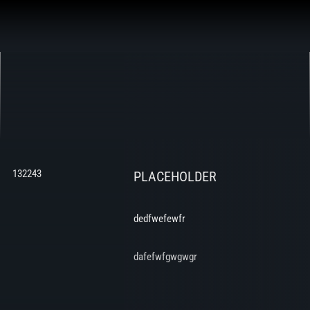
Aller
au
contenu
132243
PLACEHOLDER
dedfwefewfr
dafefwfgwgwgr