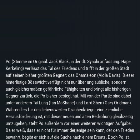
Po (Stimme im Original: Jack Black; in der dt. Synchronfassung: Hape
Kerkeling) verlässt das Tal des Friedens und trifft in der großen Stadt
auf seinen bisher größten Gegner: das Chamäleon (Viola Davis). Dieser
hinterlistige Bösewicht verfügt nicht nur über unglaubliche, sondern
auch gleichermaßen gefährliche Fähigkeiten und bringt alle bisherigen
Gegner zurück, die Po bisher besiegt hat. Mit von der Partie sind dabei
unter anderem Tai Lung (Ian McShane) und Lord Shen (Gary Orldman).
Während es für den liebenswerten Drachenkrieger eine ziemliche
Herausforderung ist, mit dieser neuen und alten Bedrohung gleichzeitig
umzugehen, steht Po außerdem vor einer weiteren wichtigen Aufgabe:
Da er weiß, dass er nicht für immer derjenige sein kann, der den Frieden
bewahrt, begibt er sich auf die Suche nach einem Ersatz. Doch Po ist