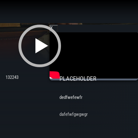
Aller
au
contenu
X
132243
PLACEHOLDER
dedfwefewfr
dafefwfgwgwgr