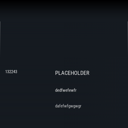
Aller
au
contenu
132243
PLACEHOLDER
dedfwefewfr
dafefwfgwgwgr