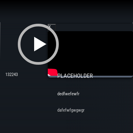
Aller
au
contenu
X
132243
PLACEHOLDER
dedfwefewfr
dafefwfgwgwgr