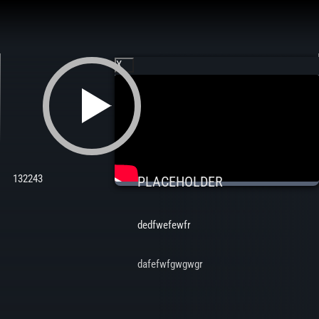
Aller
au
contenu
X
132243
PLACEHOLDER
dedfwefewfr
dafefwfgwgwgr